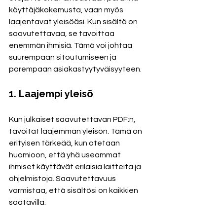
käyttäjäkokemusta, vaan myös 
laajentavat yleisöäsi. Kun sisältö on 
saavutettavaa, se tavoittaa 
enemmän ihmisiä. Tämä voi johtaa 
suurempaan sitoutumiseen ja 
parempaan asiakastyytyväisyyteen.
1. Laajempi yleisö
Kun julkaiset saavutettavan PDF:n, 
tavoitat laajemman yleisön. Tämä on 
erityisen tärkeää, kun otetaan 
huomioon, että yhä useammat 
ihmiset käyttävät erilaisia laitteita ja 
ohjelmistoja. Saavutettavuus 
varmistaa, että sisältösi on kaikkien 
saatavilla.