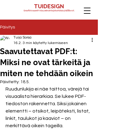
TUIDESIGN
Graafista suunnittelua, animointia ja kuvituksia yksilöllisesti.
Päivitys
Tuija Sorsa
16.2.
3 min käytetty lukemiseen
Saavutettavat PDF:t:
Miksi ne ovat tärkeitä ja
miten ne tehdään oikein
Päivitetty:
18.5.
Ruudunlukija ei näe taittoa, värejä tai 
visuaalista hierarkiaa. Se lukee PDF-
tiedoston rakennetta. Siksi jokainen 
elementti – otsikot, leipäteksti, listat, 
linkit, taulukot ja kaaviot – on 
merkittävä oikein tageilla.