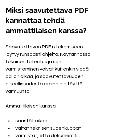
Miksi saavutettava PDF 
kannattaa tehdä 
ammattilaisen kanssa?
Saavutettavan PDF:n tekemiseen 
löytyy runsaasti ohjeita. Käytännössä 
tekninen toteutus ja sen 
varmistaminen voivat kuitenkin viedä 
paljon aikaa, ja saavutettavuuden 
oikeellisuudesta ei aina ole täyttä 
varmuutta.
Ammattilaisen kanssa:
säästät aikaa
vältät tekniset sudenkuopat
varmistat, että dokumentti 