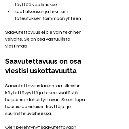
täyttää vaatimukset
saat ulkoasun ja teknisen 
toteutuksen toimimaan yhteen
Saavutettavuus ei ole vain tekninen 
velvoite. Se on osa vastuullista 
viestintää.
Saavutettavuus on osa 
viestisi uskottavuutta
Saavutettavuus laajentaa julkaisun 
käytettävyyttä ja tekee sisällöstä 
helpommin lähestyttävän. Se on tapa 
huomioida erilaiset käyttäjät jo 
suunnitteluvaiheessa.
Olen perehtynyt saavutettavaan 