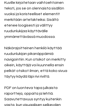
Kuville kirjoitetaan vaihtoehtoinen 
teksti, jos se on olennaista sisällön 
vuoksi ja koristeelliset elementit 
merkitään artefakteiksi. Sisältö 
etenee loogisesti ja välittyy 
ruudunlukijaa käyttävälle 
ymmärrettävässä muodossa.
Näkörajoitteinen henkilö käyttää 
ruudunlukijan pikanäppäimiä 
navigointiin. Kun otsikot on merkitty 
oikein, käyttäjä voi kuunnella ensin 
pelkät otsikot ilman, että koko sivua 
täytyy käydä läpi rivi riviltä.
PDF on luonteva tapa julkaista 
raportteja, oppaita ja lehtiä. 
Saavutettavuus syntyy kuitenkin 
vasta, kun visuaalisen selkeyden 