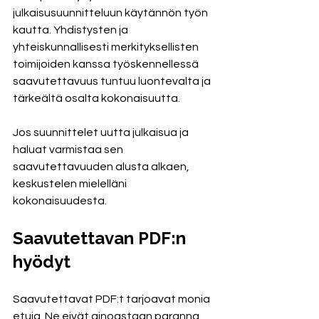
julkaisusuunnitteluun käytännön työn 
kautta. Yhdistysten ja 
yhteiskunnallisesti merkityksellisten 
toimijoiden kanssa työskennellessä 
saavutettavuus tuntuu luontevalta ja 
tärkeältä osalta kokonaisuutta.
Jos suunnittelet uutta julkaisua ja 
haluat varmistaa sen 
saavutettavuuden alusta alkaen, 
keskustelen mielelläni 
kokonaisuudesta.
Saavutettavan PDF:n 
hyödyt
Saavutettavat PDF:t tarjoavat monia 
etuja. Ne eivät ainoastaan paranna 