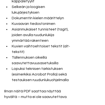
kappaletyylit
Selkeän ja loogisen 
lukujärjestyksen
Dokumentin kielen määrittelyn
Kuvaavan tiedostonimen
Asianmukaiset tunnisteet (tagit), 
joiden avulla ruudunlukija 
ymmärtää rakenteen
Kuvien vaihtoehtoiset tekstit (alt-
tekstit)
Tallennuksen oikeilla 
saavutettavuusasetuksilla
Lopuksi teknisen tarkistuksen 
(esimerkiksi Acrobat Prolla) sekä 
testauksen ruudunlukuohjelmalla
Ilman näitä PDF saattaa näyttää 
hyvältä – mutta ei ole saavutettava.