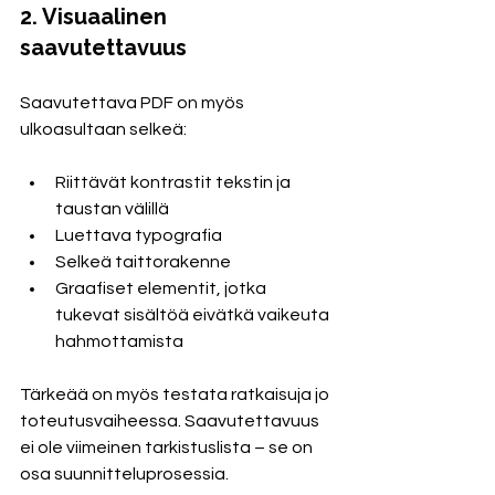
2. Visuaalinen 
saavutettavuus
Saavutettava PDF on myös 
ulkoasultaan selkeä:
Riittävät kontrastit tekstin ja 
taustan välillä
Luettava typografia
Selkeä taittorakenne
Graafiset elementit, jotka 
tukevat sisältöä eivätkä vaikeuta 
hahmottamista
Tärkeää on myös testata ratkaisuja jo 
toteutusvaiheessa. Saavutettavuus 
ei ole viimeinen tarkistuslista – se on 
osa suunnitteluprosessia.